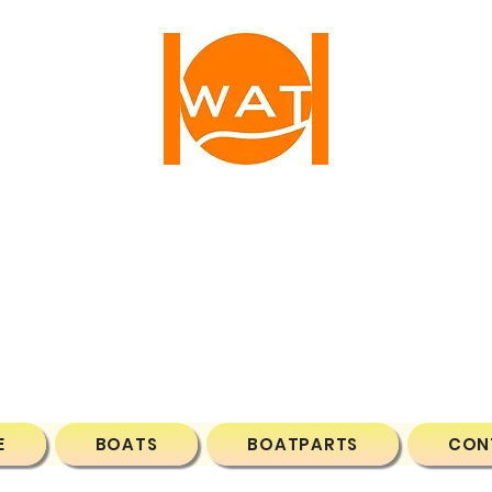
ATER ACTIVE TIM
1 NW 25TH AVE, FORT LAUDERDALE, FL, 33311, 
Phone: (786)7043788
Email:
wateractivetime@gmail.com
E
BOATS
BOATPARTS
CON