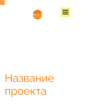
WATER ACTIVE TIME
131 NW 25TH AVE, FORT LAUDERDALE, FL,
33311, USA
Phone:
(786)7043788
Email:
wateractivetime@gmail.com
Название
проекта